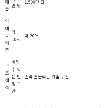
매
1,500만 원
만 원
출
임
대
약
료
약 20%
10%
비
중
버틸
구
수 있
조
는 안
손익 흔들리는 위험 구간
해
정 구
석
간