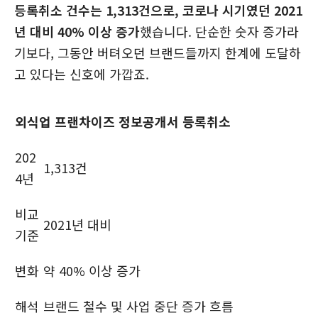
등록취소 건수는 1,313건으로, 코로나 시기였던 2021
년 대비 40% 이상 증가
했습니다. 단순한 숫자 증가라
기보다, 그동안 버텨오던 브랜드들까지 한계에 도달하
고 있다는 신호에 가깝죠.
외식업 프랜차이즈 정보공개서 등록취소
202
1,313건
4년
비교
2021년 대비
기준
변화
약 40% 이상 증가
해석
브랜드 철수 및 사업 중단 증가 흐름