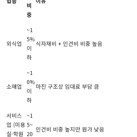
업종
이유
비
중
~1
5%
외식업
식자재비 + 인건비 비중 높음
이
하
~1
0%
소매업
마진 구조상 임대료 부담 큼
이
하
서비스
~1
업 (미용
5~
인건비 비중 높지만 원가 낮음
실·학원
20