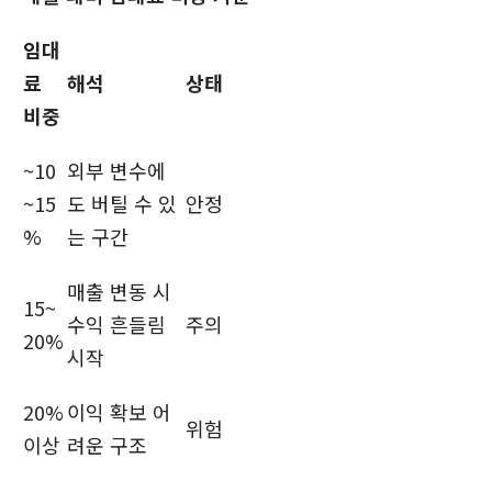
임대
료
해석
상태
비중
~10
외부 변수에
~15
도 버틸 수 있
안정
%
는 구간
매출 변동 시
15~
수익 흔들림
주의
20%
시작
20%
이익 확보 어
위험
이상
려운 구조